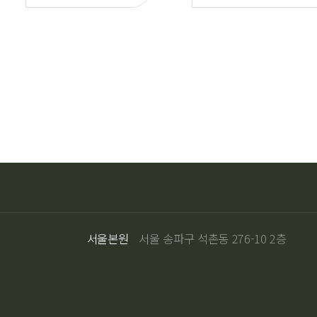
서울본원
서울 송파구 석촌동 276-10 2층