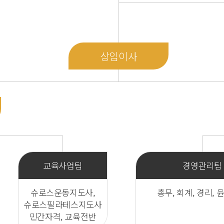
상임이사
교육사업팀
경영관리팀
슈로스운동지도사,
총무, 회계, 경리,
슈로스필라테스지도사
민간자격, 교육전반